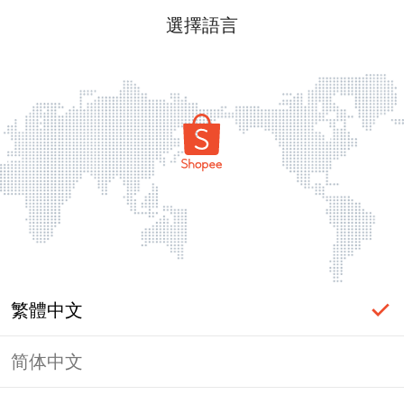
選擇語言
繁體中文
简体中文
頁面無法顯示