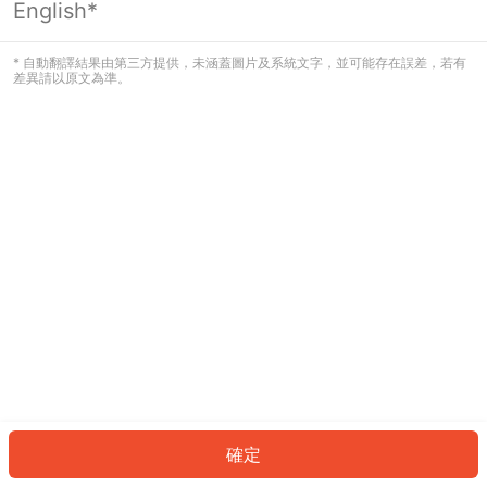
English*
發生錯誤！請登入並再試一次或回到主
頁。
* 自動翻譯結果由第三方提供，未涵蓋圖片及系統文字，並可能存在誤差，若有
差異請以原文為準。
登入
返回首頁
確定
ID: 621647eaec6-b1c7-4e7b-aaab-7b22bbb28a28