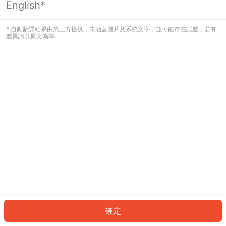
English*
發生錯誤！請登入並再試一次或回到主
頁。
* 自動翻譯結果由第三方提供，未涵蓋圖片及系統文字，並可能存在誤差，若有
差異請以原文為準。
登入
返回首頁
確定
ID: 4504a66ceed-d2a9-4307-908c-9397dfdbb743