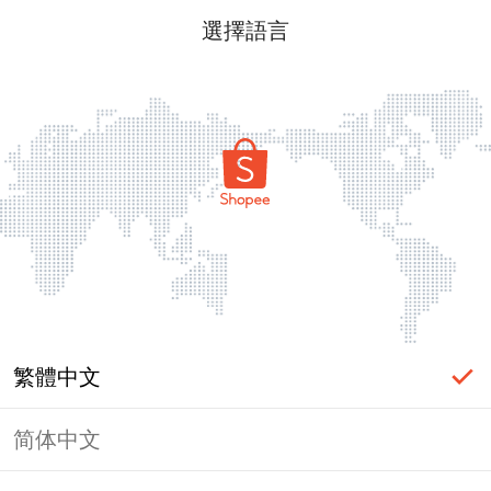
選擇語言
繁體中文
简体中文
頁面無法顯示