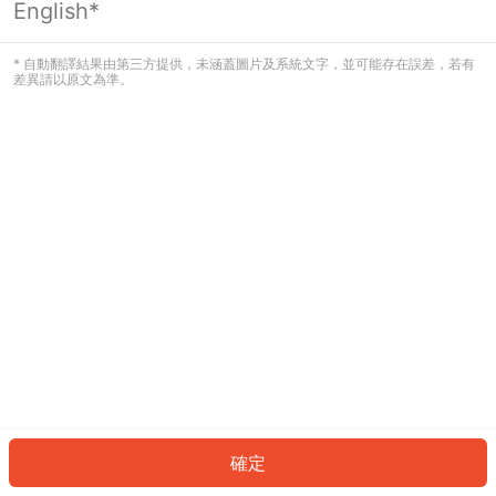
English*
發生錯誤！請登入並再試一次或回到主
頁。
* 自動翻譯結果由第三方提供，未涵蓋圖片及系統文字，並可能存在誤差，若有
差異請以原文為準。
登入
返回首頁
確定
ID: 48732663b54-aa4e-4179-9e4b-65702717b14b