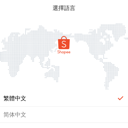
選擇語言
繁體中文
简体中文
頁面無法顯示