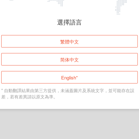
頁面無法顯示
選擇語言
發生錯誤！請登入並再試一次或回到主頁。
繁體中文
登入
简体中文
返回首頁
English*
* 自動翻譯結果由第三方提供，未涵蓋圖片及系統文字，並可能存在誤
差，若有差異請以原文為準。