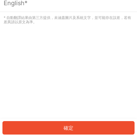
English*
發生錯誤！請登入並再試一次或回到主
頁。
* 自動翻譯結果由第三方提供，未涵蓋圖片及系統文字，並可能存在誤差，若有
差異請以原文為準。
登入
返回首頁
確定
ID: 520ba9c066e-9863-4ba3-9f1c-824aa7feef6e