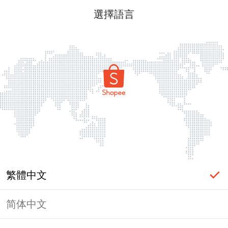
選擇語言
繁體中文
简体中文
頁面無法顯示