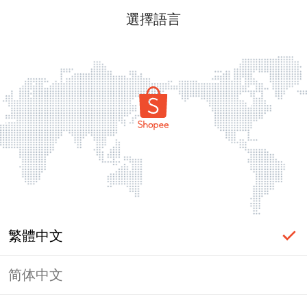
選擇語言
繁體中文
简体中文
頁面無法顯示