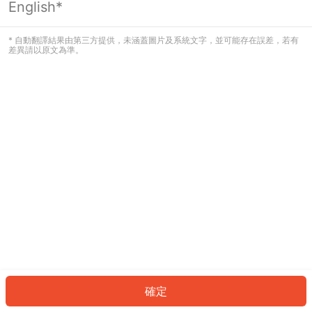
English*
發生錯誤！請登入並再試一次或回到主
頁。
* 自動翻譯結果由第三方提供，未涵蓋圖片及系統文字，並可能存在誤差，若有
差異請以原文為準。
登入
返回首頁
確定
ID: 675bf97e046-7250-415a-bdf0-2c195589e618