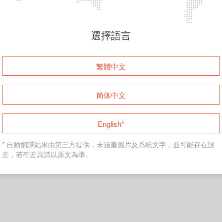
頁面無法顯示
選擇語言
發生錯誤！請登入並再試一次或回到主頁。
繁體中文
登入
简体中文
返回首頁
English*
* 自動翻譯結果由第三方提供，未涵蓋圖片及系統文字，並可能存在誤
差，若有差異請以原文為準。