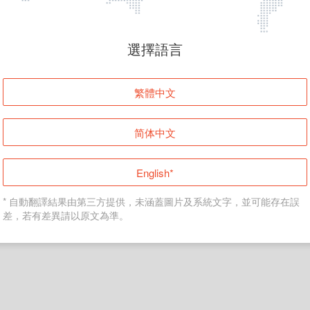
頁面無法顯示
選擇語言
發生錯誤！請登入並再試一次或回到主頁。
繁體中文
登入
简体中文
返回首頁
English*
* 自動翻譯結果由第三方提供，未涵蓋圖片及系統文字，並可能存在誤
差，若有差異請以原文為準。