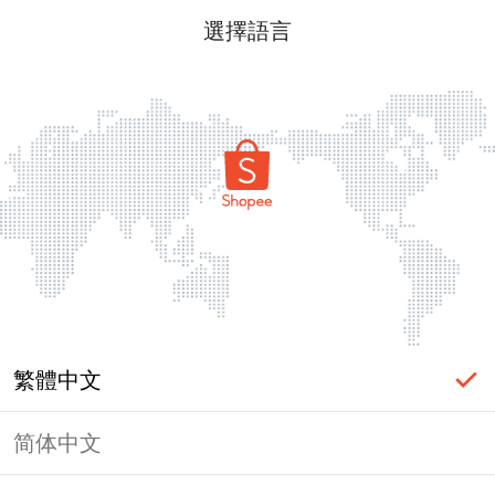
選擇語言
繁體中文
简体中文
頁面無法顯示