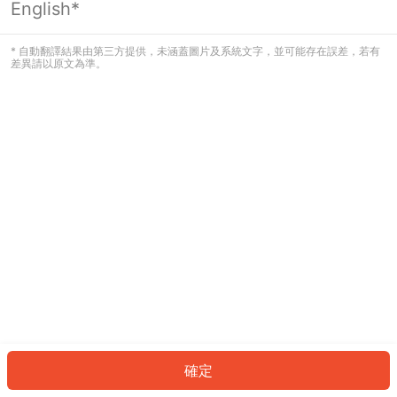
English*
發生錯誤！請登入並再試一次或回到主
頁。
* 自動翻譯結果由第三方提供，未涵蓋圖片及系統文字，並可能存在誤差，若有
差異請以原文為準。
登入
返回首頁
確定
ID: 3957d9559-3ddc-4846-adc3-0fd872d398ee