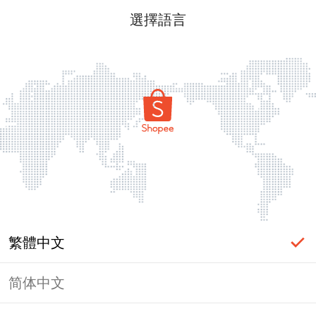
選擇語言
繁體中文
简体中文
頁面無法顯示