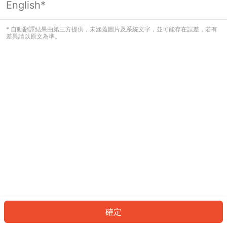
English*
發生錯誤！請登入並再試一次或回到主
頁。
* 自動翻譯結果由第三方提供，未涵蓋圖片及系統文字，並可能存在誤差，若有
差異請以原文為準。
登入
返回首頁
確定
ID: 29134c40201-3898-48b9-814b-afa9c0df9ddf