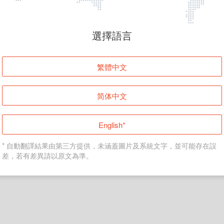
頁面無法顯示
選擇語言
發生錯誤！請登入並再試一次或回到主頁。
繁體中文
登入
简体中文
返回首頁
English*
* 自動翻譯結果由第三方提供，未涵蓋圖片及系統文字，並可能存在誤
差，若有差異請以原文為準。