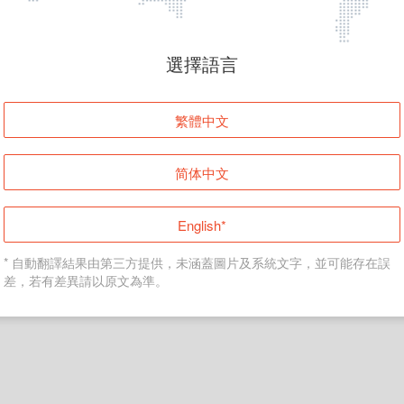
頁面無法顯示
選擇語言
發生錯誤！請登入並再試一次或回到主頁。
繁體中文
登入
简体中文
返回首頁
English*
* 自動翻譯結果由第三方提供，未涵蓋圖片及系統文字，並可能存在誤
差，若有差異請以原文為準。