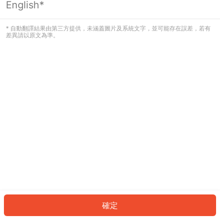
English*
發生錯誤！請登入並再試一次或回到主
頁。
* 自動翻譯結果由第三方提供，未涵蓋圖片及系統文字，並可能存在誤差，若有
差異請以原文為準。
登入
返回首頁
確定
ID: 31cd7d7e8e-4604-4d04-843b-f2595bc8cff9