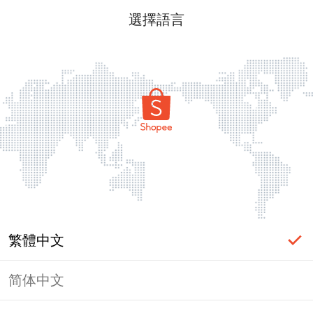
選擇語言
繁體中文
简体中文
頁面無法顯示