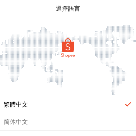
選擇語言
繁體中文
简体中文
頁面無法顯示