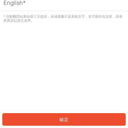
English*
發生錯誤！請登入並再試一次或回到主
頁。
* 自動翻譯結果由第三方提供，未涵蓋圖片及系統文字，並可能存在誤差，若有
差異請以原文為準。
登入
返回首頁
確定
ID: 729dc0fa066-381f-4dbd-8286-0e2fd8b66a58