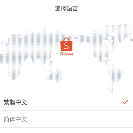
選擇語言
繁體中文
简体中文
頁面無法顯示