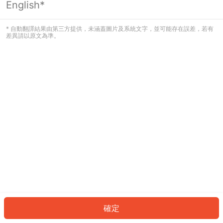
English*
發生錯誤！請登入並再試一次或回到主
頁。
* 自動翻譯結果由第三方提供，未涵蓋圖片及系統文字，並可能存在誤差，若有
差異請以原文為準。
登入
返回首頁
確定
ID: 320f965bc2d-49fc-4651-a740-9fc7e11a8f52