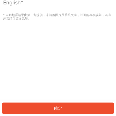
English*
發生錯誤！請登入並再試一次或回到主
頁。
* 自動翻譯結果由第三方提供，未涵蓋圖片及系統文字，並可能存在誤差，若有
差異請以原文為準。
登入
返回首頁
確定
ID: 99868d72238-df04-4b97-813d-2cf6e5a47d93