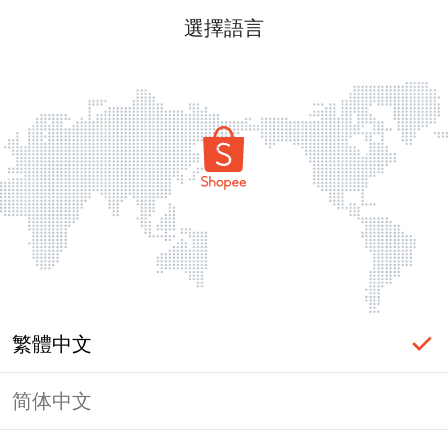
選擇語言
繁體中文
简体中文
頁面無法顯示