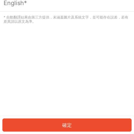
English*
發生錯誤！請登入並再試一次或回到主
頁。
* 自動翻譯結果由第三方提供，未涵蓋圖片及系統文字，並可能存在誤差，若有
差異請以原文為準。
登入
返回首頁
確定
ID: 7538acba3f-af9f-4738-ad0e-2dcf4a815e2b