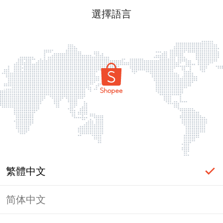
選擇語言
繁體中文
简体中文
頁面無法顯示