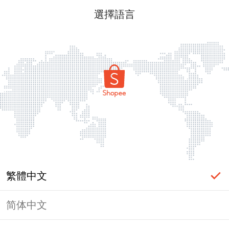
選擇語言
繁體中文
简体中文
頁面無法顯示