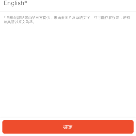
English*
發生錯誤！請登入並再試一次或回到主
頁。
* 自動翻譯結果由第三方提供，未涵蓋圖片及系統文字，並可能存在誤差，若有
差異請以原文為準。
登入
返回首頁
確定
ID: 74e40b716c-be10-47b8-9a12-8eb31dcd6556