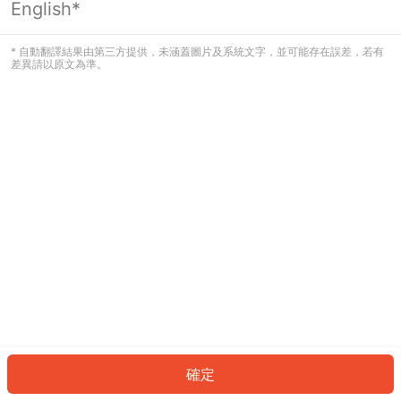
English*
發生錯誤！請登入並再試一次或回到主
頁。
* 自動翻譯結果由第三方提供，未涵蓋圖片及系統文字，並可能存在誤差，若有
差異請以原文為準。
登入
返回首頁
確定
ID: 8880c50bb76-6a65-4e41-9349-cbb68f26fb8a