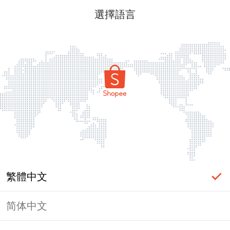
選擇語言
繁體中文
简体中文
頁面無法顯示