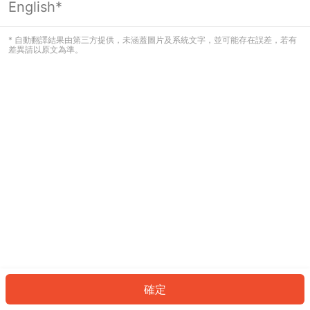
English*
發生錯誤！請登入並再試一次或回到主
頁。
* 自動翻譯結果由第三方提供，未涵蓋圖片及系統文字，並可能存在誤差，若有
差異請以原文為準。
登入
返回首頁
確定
ID: 711172a9464-cba6-4308-a70e-db6091e8ecc6