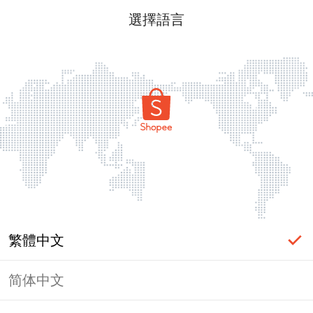
選擇語言
繁體中文
简体中文
頁面無法顯示