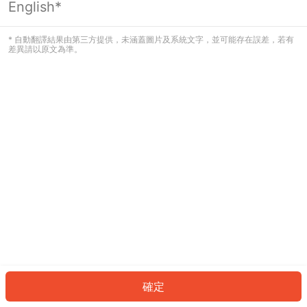
English*
發生錯誤！請登入並再試一次或回到主
頁。
* 自動翻譯結果由第三方提供，未涵蓋圖片及系統文字，並可能存在誤差，若有
差異請以原文為準。
登入
返回首頁
確定
ID: 9202246c40b-16a3-47d3-a9f6-0aaf4ab0cf74