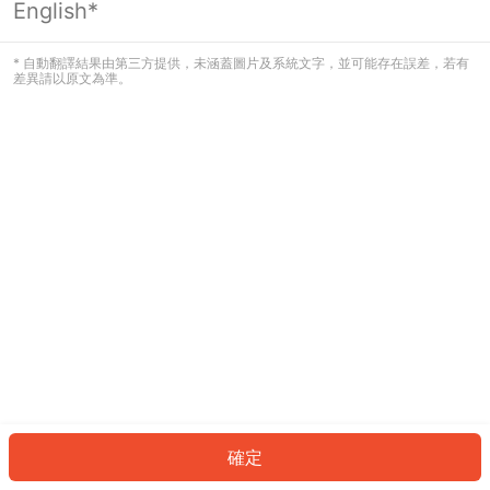
English*
發生錯誤！請登入並再試一次或回到主
頁。
* 自動翻譯結果由第三方提供，未涵蓋圖片及系統文字，並可能存在誤差，若有
差異請以原文為準。
登入
返回首頁
確定
ID: 95982972af0-8917-43cf-a97c-0c719188abfe