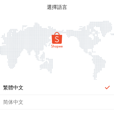
選擇語言
繁體中文
简体中文
頁面無法顯示