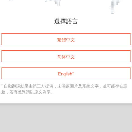
頁面無法顯示
選擇語言
發生錯誤！請登入並再試一次或回到主頁。
繁體中文
登入
简体中文
返回首頁
English*
* 自動翻譯結果由第三方提供，未涵蓋圖片及系統文字，並可能存在誤
差，若有差異請以原文為準。