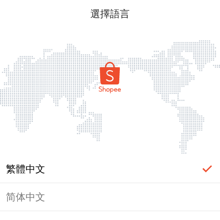
選擇語言
繁體中文
简体中文
頁面無法顯示