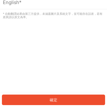
English*
發生錯誤！請登入並再試一次或回到主
頁。
* 自動翻譯結果由第三方提供，未涵蓋圖片及系統文字，並可能存在誤差，若有
差異請以原文為準。
登入
返回首頁
確定
ID: 338b273e303-0872-4438-a1c6-714910883e41