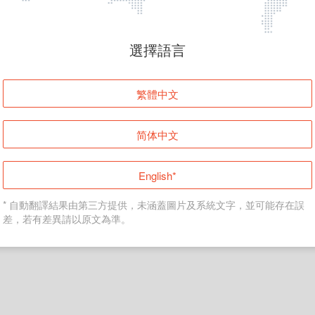
頁面無法顯示
選擇語言
發生錯誤！請登入並再試一次或回到主頁。
繁體中文
登入
简体中文
返回首頁
English*
* 自動翻譯結果由第三方提供，未涵蓋圖片及系統文字，並可能存在誤
差，若有差異請以原文為準。