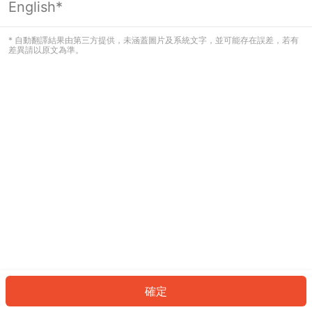
English*
發生錯誤！請登入並再試一次或回到主
頁。
* 自動翻譯結果由第三方提供，未涵蓋圖片及系統文字，並可能存在誤差，若有
差異請以原文為準。
登入
返回首頁
確定
ID: 462c8a088f1-0a1c-4063-9cdf-7b68e2ea8160