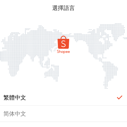
選擇語言
繁體中文
简体中文
頁面無法顯示