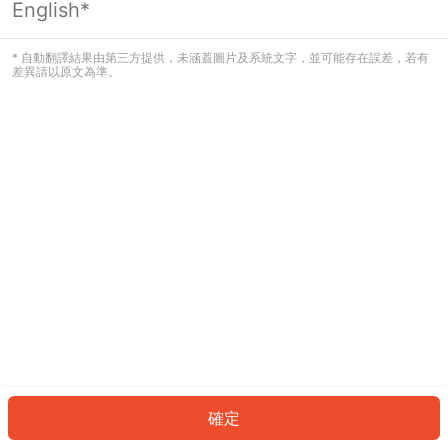
English*
發生錯誤！請登入並再試一次或回到主
頁。
* 自動翻譯結果由第三方提供，未涵蓋圖片及系統文字，並可能存在誤差，若有
差異請以原文為準。
登入
返回首頁
確定
ID: 601772cf674-bfaf-4c53-9307-45dad47d968b