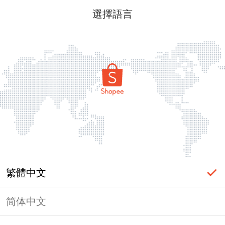
選擇語言
繁體中文
简体中文
頁面無法顯示