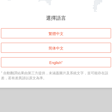
頁面無法顯示
選擇語言
發生錯誤！請登入並再試一次或回到主頁。
繁體中文
登入
简体中文
返回首頁
English*
* 自動翻譯結果由第三方提供，未涵蓋圖片及系統文字，並可能存在誤
差，若有差異請以原文為準。