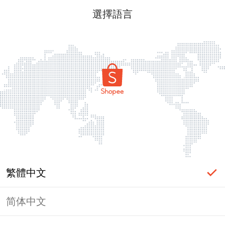
選擇語言
繁體中文
简体中文
頁面無法顯示