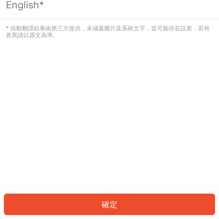
English*
發生錯誤！請登入並再試一次或回到主
頁。
* 自動翻譯結果由第三方提供，未涵蓋圖片及系統文字，並可能存在誤差，若有
差異請以原文為準。
登入
返回首頁
確定
ID: 1788a2a19a0-d851-4cfa-8051-526691dfe9fe