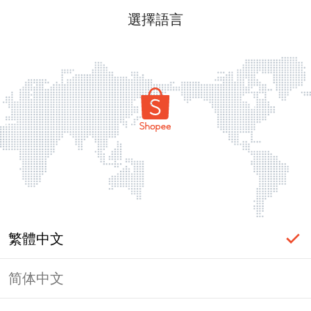
選擇語言
繁體中文
简体中文
頁面無法顯示