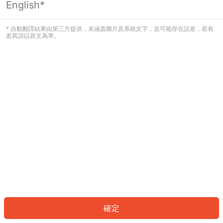
English*
發生錯誤！請登入並再試一次或回到主
頁。
* 自動翻譯結果由第三方提供，未涵蓋圖片及系統文字，並可能存在誤差，若有
差異請以原文為準。
登入
返回首頁
確定
ID: 489bd156d52-1c0d-4004-8f52-7f78a5588767