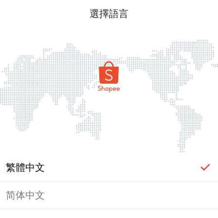
選擇語言
繁體中文
简体中文
頁面無法顯示