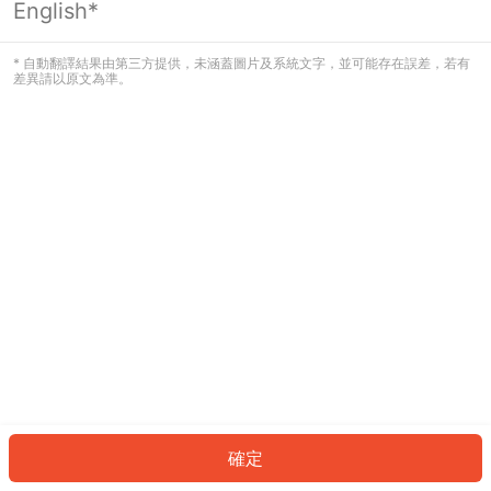
English*
發生錯誤！請登入並再試一次或回到主
頁。
* 自動翻譯結果由第三方提供，未涵蓋圖片及系統文字，並可能存在誤差，若有
差異請以原文為準。
登入
返回首頁
確定
ID: 7303d02c02d-db4c-4f2d-a179-ef9c63bdfaa3