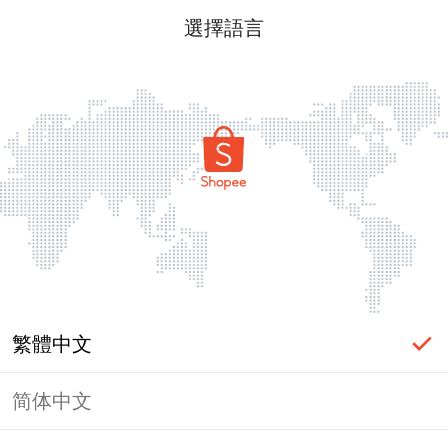
選擇語言
繁體中文
简体中文
頁面無法顯示