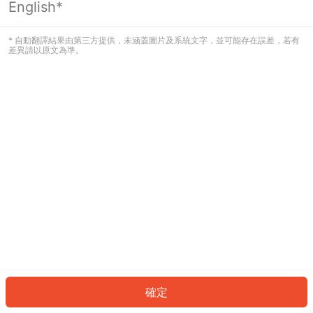
English*
發生錯誤！請登入並再試一次或回到主
頁。
* 自動翻譯結果由第三方提供，未涵蓋圖片及系統文字，並可能存在誤差，若有
差異請以原文為準。
登入
返回首頁
確定
ID: 6442369dd44-9c39-47c7-b30c-02d696d75e40