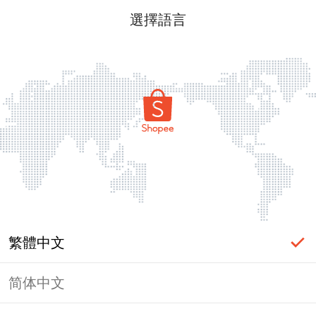
選擇語言
繁體中文
简体中文
頁面無法顯示