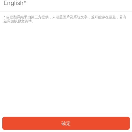
English*
發生錯誤！請登入並再試一次或回到主
頁。
* 自動翻譯結果由第三方提供，未涵蓋圖片及系統文字，並可能存在誤差，若有
差異請以原文為準。
登入
返回首頁
確定
ID: 91388da12d0-3d2c-4871-bce3-104d1add51e4