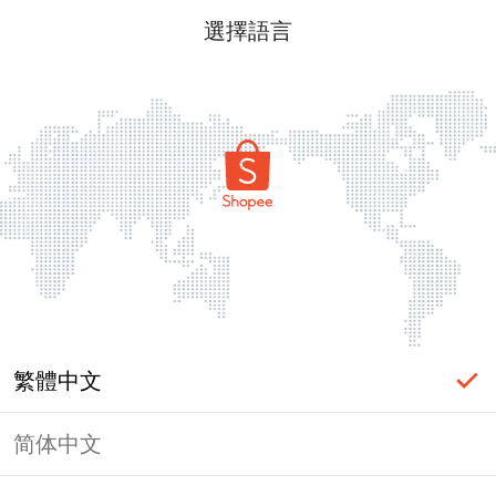
選擇語言
繁體中文
简体中文
頁面無法顯示