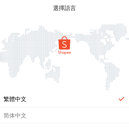
選擇語言
繁體中文
简体中文
頁面無法顯示