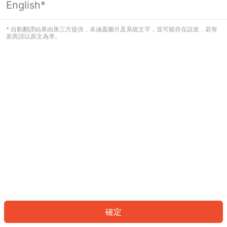
English*
發生錯誤！請登入並再試一次或回到主
頁。
* 自動翻譯結果由第三方提供，未涵蓋圖片及系統文字，並可能存在誤差，若有
差異請以原文為準。
登入
返回首頁
確定
ID: 31788a9aaa9-cfab-44cf-8790-02fa7cf5f419