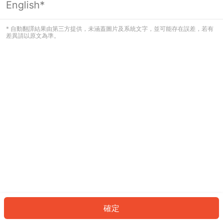
English*
發生錯誤！請登入並再試一次或回到主
頁。
* 自動翻譯結果由第三方提供，未涵蓋圖片及系統文字，並可能存在誤差，若有
差異請以原文為準。
登入
返回首頁
確定
ID: 96213a7f4cb-9632-4549-8ca3-cf7923e34497