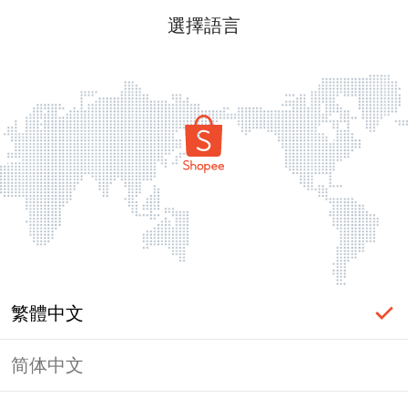
選擇語言
繁體中文
简体中文
頁面無法顯示