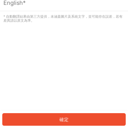
English*
發生錯誤！請登入並再試一次或回到主
頁。
* 自動翻譯結果由第三方提供，未涵蓋圖片及系統文字，並可能存在誤差，若有
差異請以原文為準。
登入
返回首頁
確定
ID: 2001e60dde8-bf53-4a06-b948-bbd82805efa1