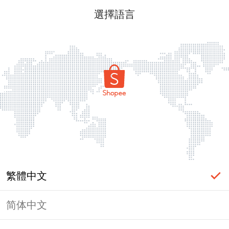
選擇語言
繁體中文
简体中文
頁面無法顯示