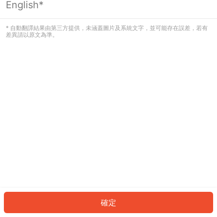
English*
發生錯誤！請登入並再試一次或回到主
頁。
* 自動翻譯結果由第三方提供，未涵蓋圖片及系統文字，並可能存在誤差，若有
差異請以原文為準。
登入
返回首頁
確定
ID: 85409876d9d-55c1-4319-9a79-98dad63872c4