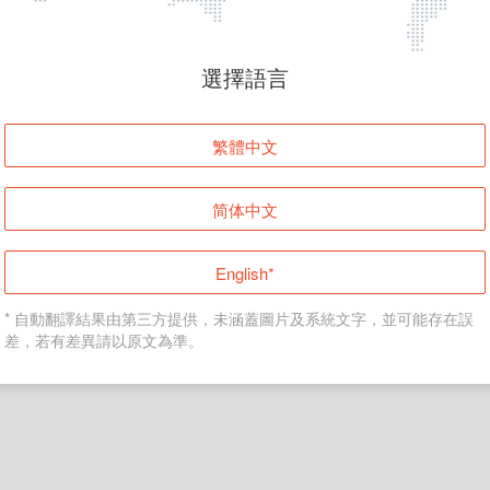
頁面無法顯示
選擇語言
發生錯誤！請登入並再試一次或回到主頁。
繁體中文
登入
简体中文
返回首頁
English*
* 自動翻譯結果由第三方提供，未涵蓋圖片及系統文字，並可能存在誤
差，若有差異請以原文為準。