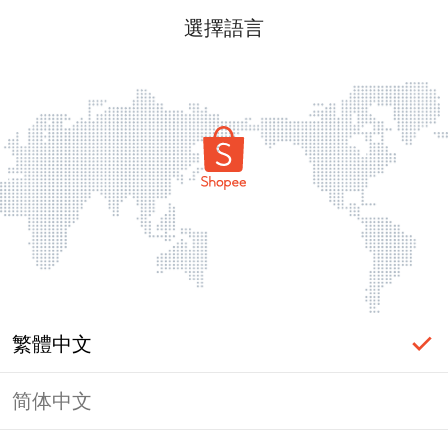
選擇語言
繁體中文
简体中文
頁面無法顯示