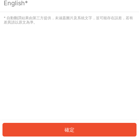
English*
發生錯誤！請登入並再試一次或回到主
頁。
* 自動翻譯結果由第三方提供，未涵蓋圖片及系統文字，並可能存在誤差，若有
差異請以原文為準。
登入
返回首頁
確定
ID: 532a59a8061-d7a6-40e8-a8f5-4c7e62883593