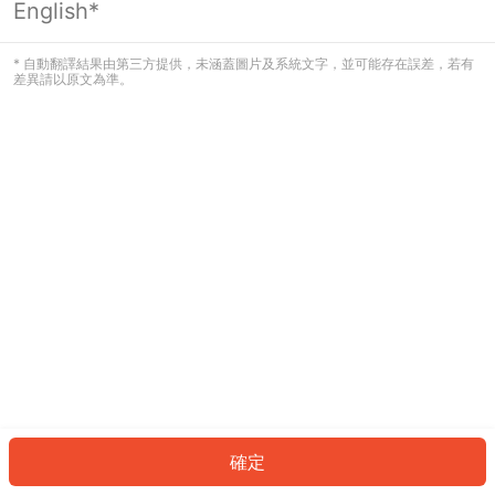
English*
發生錯誤！請登入並再試一次或回到主
頁。
* 自動翻譯結果由第三方提供，未涵蓋圖片及系統文字，並可能存在誤差，若有
差異請以原文為準。
登入
返回首頁
確定
ID: 553c9afeac6-5f64-4543-b88a-9a64ed6d0d2b