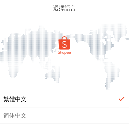
選擇語言
繁體中文
简体中文
頁面無法顯示