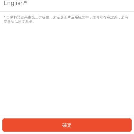
English*
發生錯誤！請登入並再試一次或回到主
頁。
* 自動翻譯結果由第三方提供，未涵蓋圖片及系統文字，並可能存在誤差，若有
差異請以原文為準。
登入
返回首頁
確定
ID: 44340536b3-1e07-4670-9992-fa0e9bae4dc2