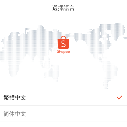
選擇語言
繁體中文
简体中文
頁面無法顯示