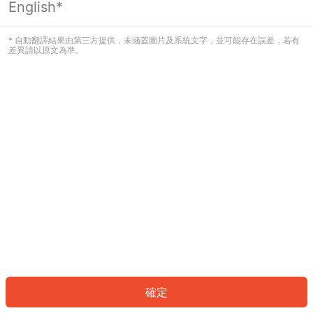
English*
發生錯誤！請登入並再試一次或回到主
頁。
* 自動翻譯結果由第三方提供，未涵蓋圖片及系統文字，並可能存在誤差，若有
差異請以原文為準。
登入
返回首頁
確定
ID: 7292cb45dbc-c9a5-428d-b779-f1c8e5e02029