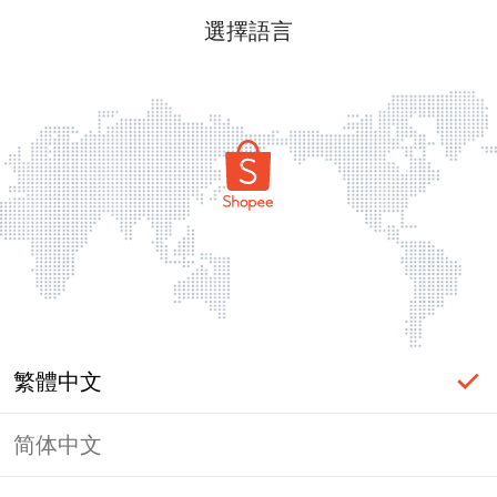
選擇語言
繁體中文
简体中文
頁面無法顯示