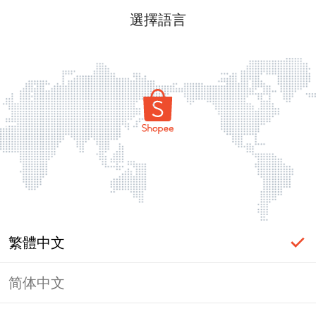
選擇語言
繁體中文
简体中文
頁面無法顯示