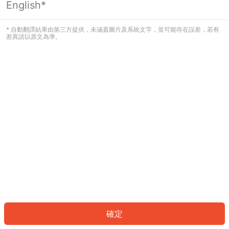
English*
發生錯誤！請登入並再試一次或回到主
頁。
* 自動翻譯結果由第三方提供，未涵蓋圖片及系統文字，並可能存在誤差，若有
差異請以原文為準。
登入
返回首頁
確定
ID: 353b2af29b3-2701-4e2e-a16c-c2c8bf1a26f6