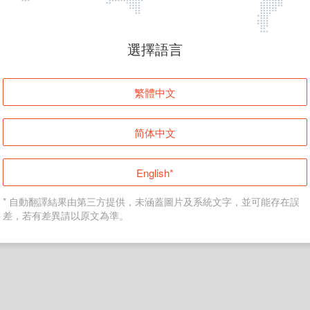
頁面無法顯示
選擇語言
發生錯誤！請登入並再試一次或回到主頁。
繁體中文
登入
简体中文
返回首頁
English*
* 自動翻譯結果由第三方提供，未涵蓋圖片及系統文字，並可能存在誤
差，若有差異請以原文為準。