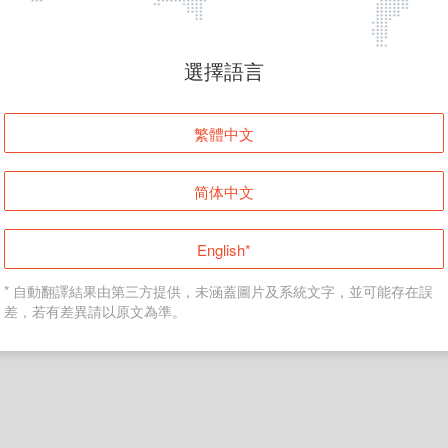
頁面無法顯示
選擇語言
發生錯誤！請登入並再試一次或回到主頁。
繁體中文
登入
简体中文
返回首頁
English*
* 自動翻譯結果由第三方提供，未涵蓋圖片及系統文字，並可能存在誤
差，若有差異請以原文為準。