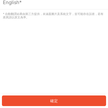
English*
發生錯誤！請登入並再試一次或回到主
頁。
* 自動翻譯結果由第三方提供，未涵蓋圖片及系統文字，並可能存在誤差，若有
差異請以原文為準。
登入
返回首頁
確定
ID: 23294ef4f1b-8d84-4a41-bb92-48421d628d96