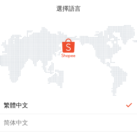
選擇語言
繁體中文
简体中文
頁面無法顯示