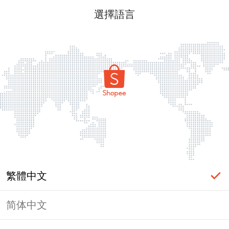
選擇語言
繁體中文
简体中文
頁面無法顯示