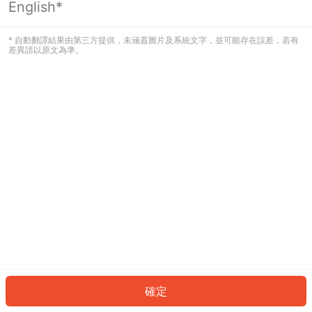
English*
發生錯誤！請登入並再試一次或回到主
頁。
* 自動翻譯結果由第三方提供，未涵蓋圖片及系統文字，並可能存在誤差，若有
差異請以原文為準。
登入
返回首頁
確定
ID: 376f9086abc-ef3e-4101-9dc8-172cc772d7c7