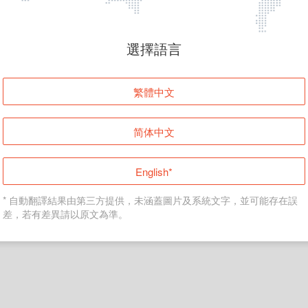
頁面無法顯示
選擇語言
發生錯誤！請登入並再試一次或回到主頁。
繁體中文
登入
简体中文
返回首頁
English*
* 自動翻譯結果由第三方提供，未涵蓋圖片及系統文字，並可能存在誤
差，若有差異請以原文為準。