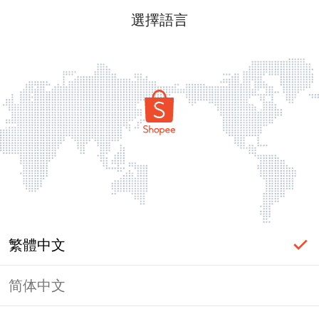
選擇語言
繁體中文
简体中文
頁面無法顯示