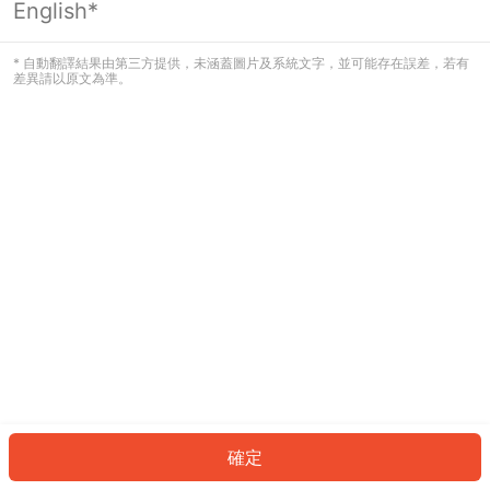
English*
發生錯誤！請登入並再試一次或回到主
頁。
* 自動翻譯結果由第三方提供，未涵蓋圖片及系統文字，並可能存在誤差，若有
差異請以原文為準。
登入
返回首頁
確定
ID: 686339a7545-e30e-49c9-b9d4-e2229e19740c